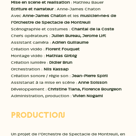
Mise en scène et réalisation
: Mathieu Bauer
Ecriture et narrateur
: Anne-James Chaton
Avec
Anne-James Chaton
et les
musicien·ne·s de
l’Orchestre de Spectacle de Montreuil
Scénographie et costumes :
Chantal de la Coste
Chefs opérateurs :
Julien Bureau, Jérôme Lift
Assistant caméra :
Adrien Guillaume
Création vidéo :
Florent Fouquet
Montage vidéo :
Mathias Girbig
Création lumière :
Didier Brun
Orchestration :
Nils Kassap
Création sonore / régie son :
Jean-Pierre Spirli
Assistanat à la mise en scène :
Anne Soisson
Développement :
Christine Tiana, Florence Bourgeon
Administration, production :
Vivien Nogami
PRODUCTION
Un projet de l’Orchestre de Spectacle de Montreuil, en