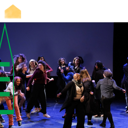
LA POUDRERIE
LA SAISON
FABRIQUER ENSEMBLE
LES RENCONTRES –
BIENNALE DE LA CRÉATION
PARTICIPATIVE
RESSOURCES
PRESSE ET PROS