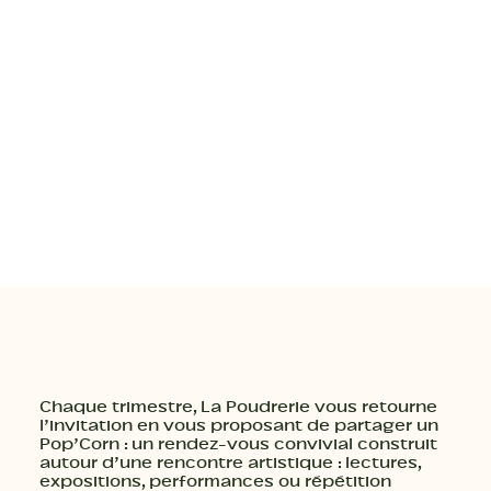
26 septembre 2026
Bienvenue à la Maison ! #1
LIRE LA SUITE
Chaque trimestre, La Poudrerie vous retourne
l’invitation en vous proposant de partager un
Pop’Corn : un rendez-vous convivial construit
autour d’une rencontre artistique : lectures,
expositions, performances ou répétition