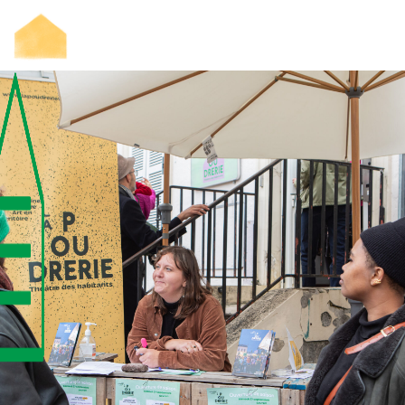
LA POUDRERIE
LA SAISON
FABRIQUER ENSEMBLE
LES RENCONTRES –
BIENNALE DE LA CRÉATION
PARTICIPATIVE
RESSOURCES
PRESSE ET PROS